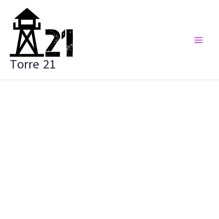
Vai
al
contenuto
Torre 21