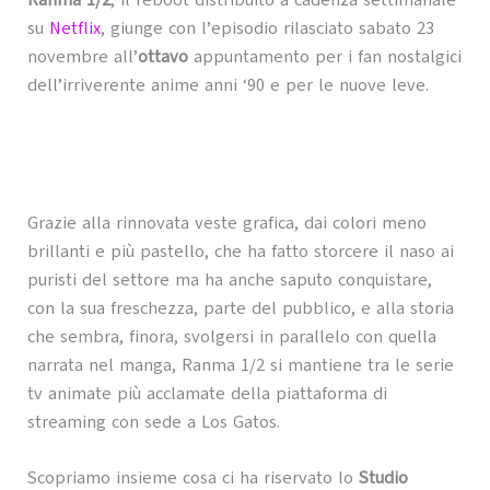
Ranma 1/2
, il reboot distribuito a cadenza settimanale
su
Netflix
, giunge con l’episodio rilasciato sabato 23
novembre all’
ottavo
appuntamento per i fan nostalgici
dell’irriverente anime anni ‘90 e per le nuove leve.
Grazie alla rinnovata veste grafica, dai colori meno
brillanti e più pastello, che ha fatto storcere il naso ai
puristi del settore ma ha anche saputo conquistare,
con la sua freschezza, parte del pubblico, e alla storia
che sembra, finora, svolgersi in parallelo con quella
narrata nel manga, Ranma 1/2 si mantiene tra le serie
tv animate più acclamate della piattaforma di
streaming con sede a Los Gatos.
Scopriamo insieme cosa ci ha riservato lo
Studio