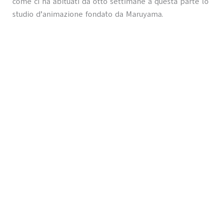
come ci ha abituati da otto settimane a questa parte lo
studio d’animazione fondato da Maruyama.