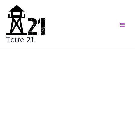
Vai
al
contenuto
Torre 21