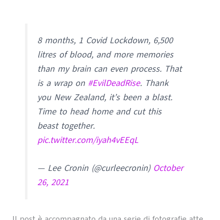
8 months, 1 Covid Lockdown, 6,500
litres of blood, and more memories
than my brain can even process. That
is a wrap on
#EvilDeadRise
. Thank
you New Zealand, it’s been a blast.
Time to head home and cut this
beast together.
pic.twitter.com/iyah4vEEqL
— Lee Cronin (@curleecronin)
October
26, 2021
Il post è accompagnato da una serie di fotografie atte