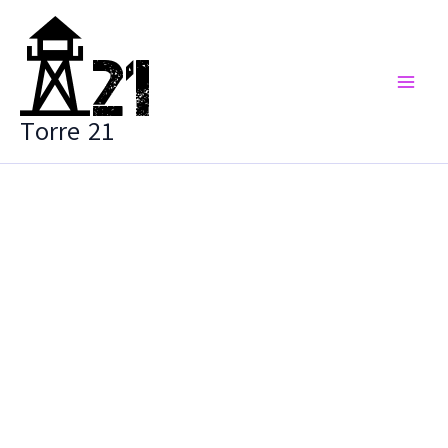
Vai
al
contenuto
Torre 21