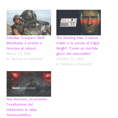
Starship Troopers: Neill
The Running Man, il nuovo
Blomkamp è pronto a
trailer e le parole di Edgar
lavorare al reboot
Wright: “Come un mortale
Marzo 17, 2025
gioco del nascondino”
In "Notizie e Curiosità"
Ottobre 15, 2025
In "Notizie e Curiosità"
War Machine, recensione:
l’esaltazione del
militarismo in salsa
fantascientifica