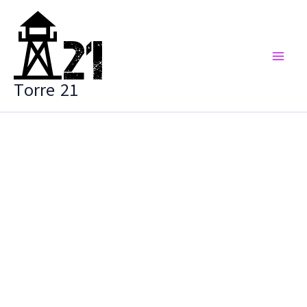
Vai
al
contenuto
Torre 21