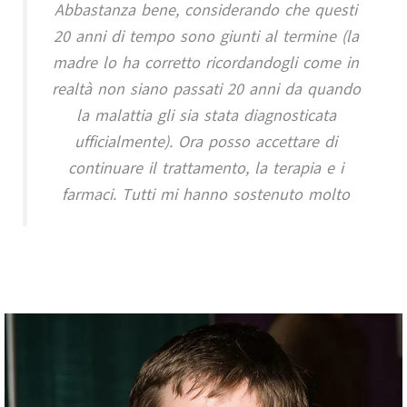
Abbastanza bene, considerando che questi
20 anni di tempo sono giunti al termine (la
madre lo ha corretto ricordandogli come in
realtà non siano passati 20 anni da quando
la malattia gli sia stata diagnosticata
ufficialmente). Ora posso accettare di
continuare il trattamento, la terapia e i
farmaci. Tutti mi hanno sostenuto molto