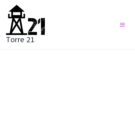
Vai
al
contenuto
Torre 21