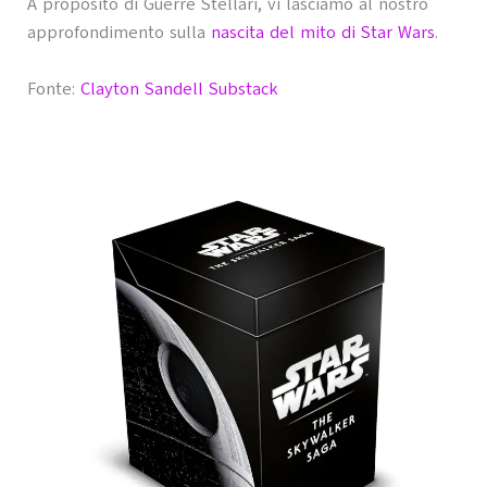
A proposito di Guerre Stellari, vi lasciamo al nostro
approfondimento sulla
nascita del mito di Star Wars
.
Fonte:
Clayton Sandell Substack