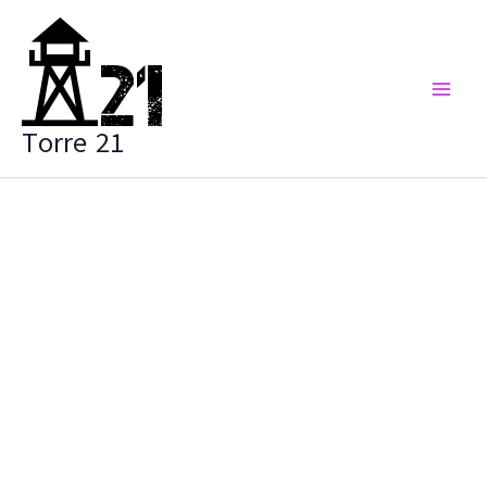
Vai
al
contenuto
Torre 21