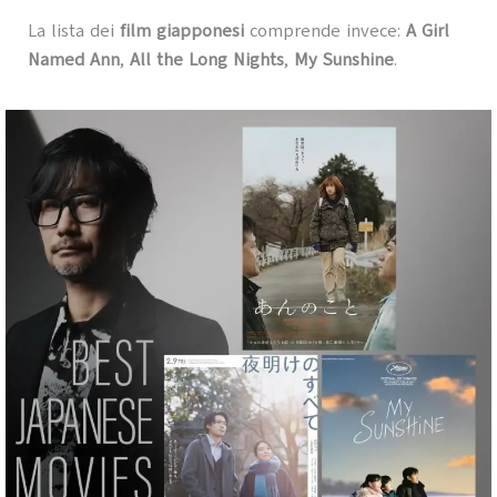
La lista dei
film giapponesi
comprende invece:
A Girl
Named Ann
,
All the Long Nights
,
My Sunshine
.