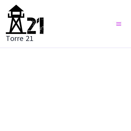
Vai
al
contenuto
Torre 21