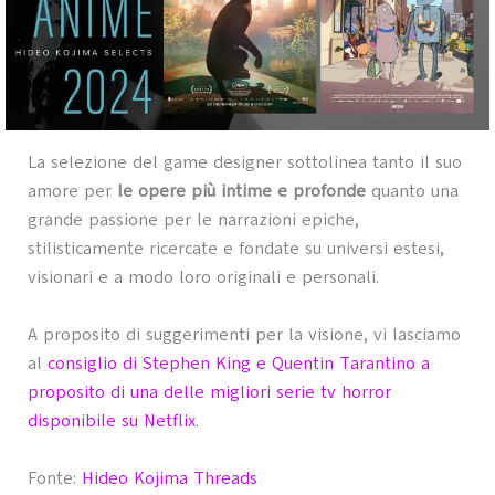
La selezione del game designer sottolinea tanto il suo
amore per
le opere più intime e profonde
quanto una
grande passione per le narrazioni epiche,
stilisticamente ricercate e fondate su universi estesi,
visionari e a modo loro originali e personali.
A proposito di suggerimenti per la visione, vi lasciamo
al
consiglio di Stephen King e Quentin Tarantino a
proposito di una delle migliori serie tv horror
disponibile su Netflix
.
Fonte:
Hideo Kojima Threads