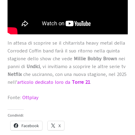
In attesa di scoprire se il chitarrista heavy metal della
Corroded Coffin band farà il suo ritorno nella quinta
stagione dello show che vede
Millie Bobby Brown
nei
panni di
Undici
, vi invitiamo a scoprire le altre serie tv
Netflix
che usciranno, con una nuova stagione, nel 2025
nell’
articolo dedicato loro da
Torre 21
.
Fonte:
Ottplay
Condividi:
Facebook
X