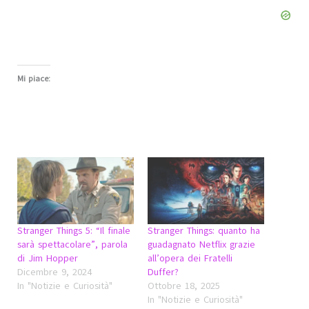
Mi piace:
Stranger Things 5: “Il finale
Stranger Things: quanto ha
sarà spettacolare”, parola
guadagnato Netflix grazie
di Jim Hopper
all’opera dei Fratelli
Dicembre 9, 2024
Duffer?
In "Notizie e Curiosità"
Ottobre 18, 2025
In "Notizie e Curiosità"