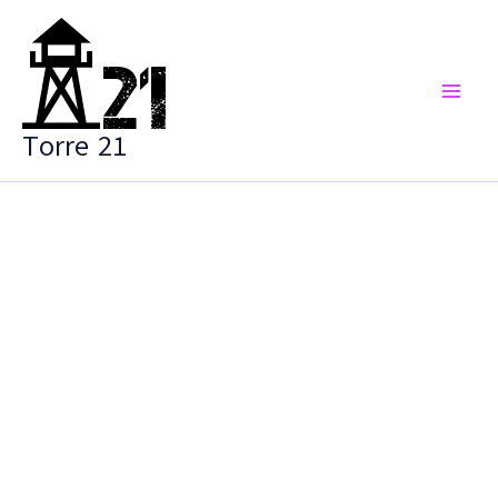
Vai
al
contenuto
Torre 21