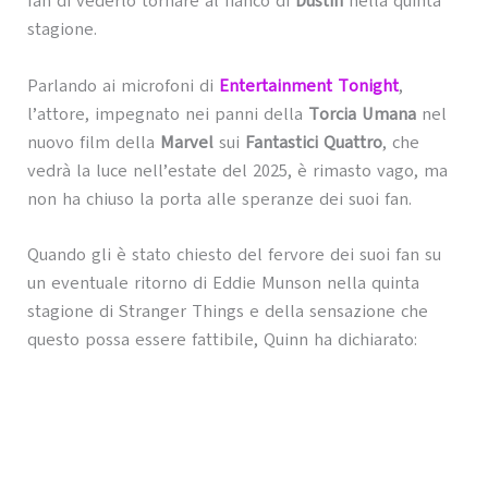
fan di vederlo tornare al fianco di
Dustin
nella quinta
stagione.
Parlando ai microfoni di
Entertainment Tonight
,
l’attore, impegnato nei panni della
Torcia Umana
nel
nuovo film della
Marvel
sui
Fantastici Quattro
, che
vedrà la luce nell’estate del 2025, è rimasto vago, ma
non ha chiuso la porta alle speranze dei suoi fan.
Quando gli è stato chiesto del fervore dei suoi fan su
un eventuale ritorno di Eddie Munson nella quinta
stagione di Stranger Things e della sensazione che
questo possa essere fattibile, Quinn ha dichiarato: