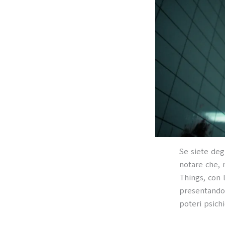
Se siete deg
notare che, n
Things, con 
presentandoc
poteri psich