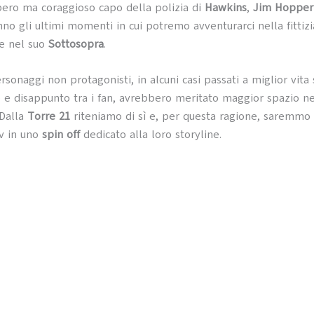
bero ma coraggioso capo della polizia di
Hawkins
,
Jim Hopper
nno gli ultimi momenti in cui potremo avventurarci nella fittizi
 e nel suo
Sottosopra
.
rsonaggi non protagonisti, in alcuni casi passati a miglior vita
 disappunto tra i fan, avrebbero meritato maggior spazio ne
 Dalla
Torre 21
riteniamo di sì e, per questa ragione, saremmo f
tv in uno
spin off
dedicato alla loro storyline.