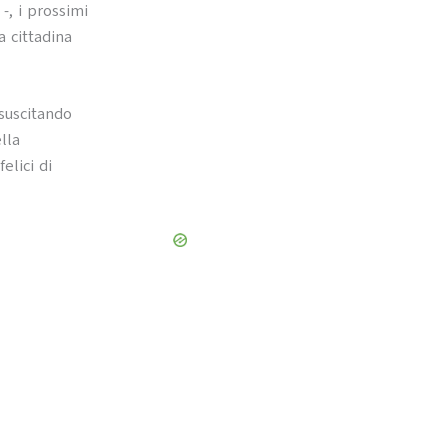
-, i prossimi
a cittadina
 suscitando
lla
elici di