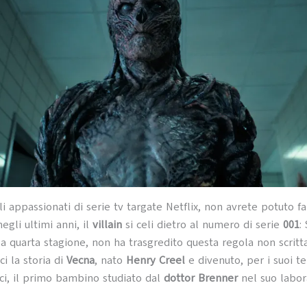
li appassionati di serie tv targate Netflix, non avrete potuto f
egli ultimi anni, il
villain
si celi dietro al numero di serie
001
:
la quarta stagione, non ha trasgredito questa regola non scritta
i la storia di
Vecna
, nato
Henry Creel
e divenuto, per i suoi ter
ici, il primo bambino studiato dal
dottor Brenner
nel suo labor