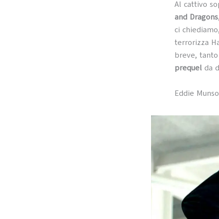
Al cattivo s
and Dragons
ci chiediamo,
terrorizza H
breve, tanto
prequel
da d
Eddie Muns