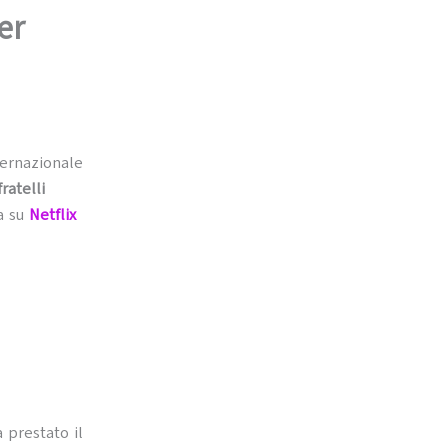
er
ternazionale
fratelli
ga su
Netflix
a prestato il