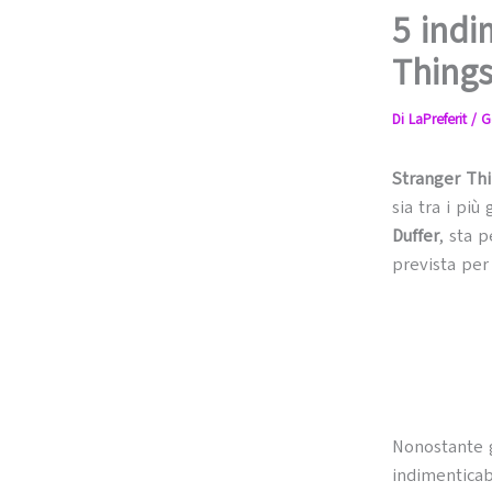
5 indi
Things
Di
LaPreferit
/
G
Stranger Th
sia tra i più
Duffer
, sta 
prevista per
Nonostante g
indimenticab