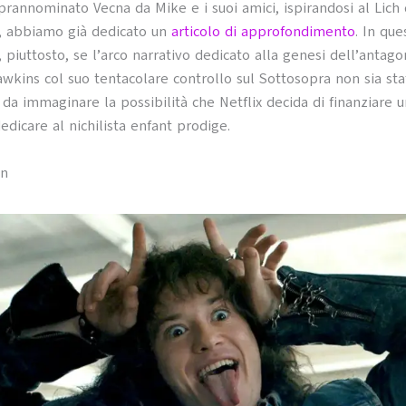
oprannominato Vecna da Mike e i suoi amici, ispirandosi al Lich
, abbiamo già dedicato un
articolo di approfondimento
. In que
 piuttosto, se l’arco narrativo dedicato alla genesi dell’antago
awkins col suo tentacolare controllo sul Sottosopra non sia st
 da immaginare la possibilità che Netflix decida di finanziare 
edicare al nichilista enfant prodige.
on