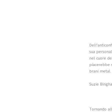
Dell’anticon
sua personal
nel cuore dei
piacerebbe sa
brani metal.
Suzie Bingh
Tornando al