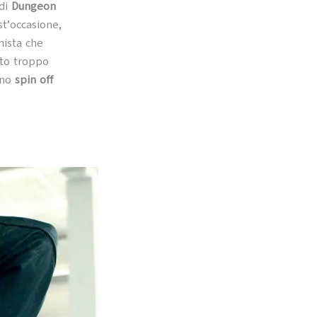
 di
Dungeon
st’occasione,
nista che
ato troppo
uno
spin off