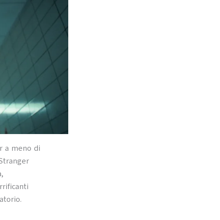
ar a meno di
 Stranger
,
rificanti
atorio.