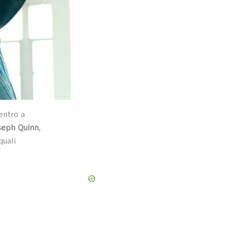
ientro a
seph Quinn
,
quali