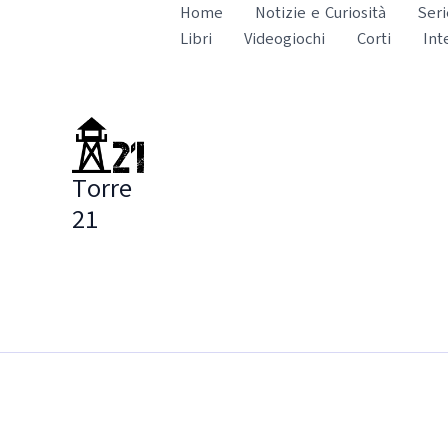
Vai
Home
Notizie e Curiosità
Seri
al
Libri
Videogiochi
Corti
Int
contenuto
Torre
21