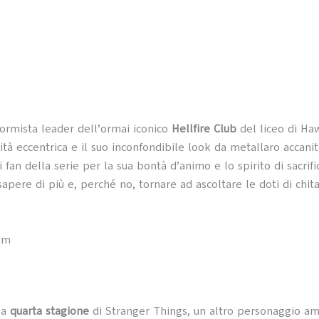
formista leader dell’ormai iconico
Hellfire Club
del liceo di Haw
ità eccentrica e il suo inconfondibile look da metallaro accani
 fan della serie per la sua bontà d’animo e lo spirito di sacrific
pere di più e, perché no, tornare ad ascoltare le doti di chitar
am
la
quarta stagione
di Stranger Things, un altro personaggio a