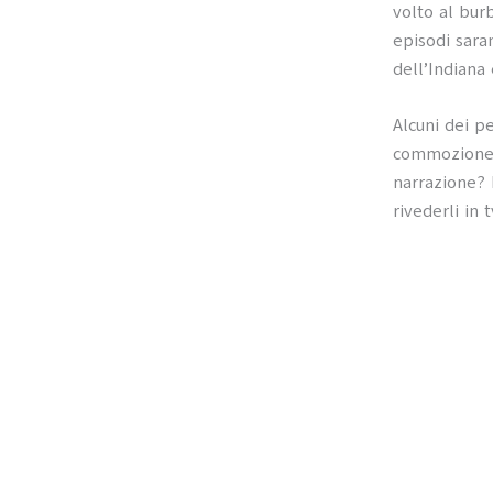
volto al bur
episodi sara
dell’Indiana
Alcuni dei pe
commozione e
narrazione?
rivederli in 