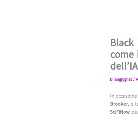
Black 
come i
dell’I
Di
angrygnat
/
A
In occasion
Brooker
, e 
SciFiNow
per