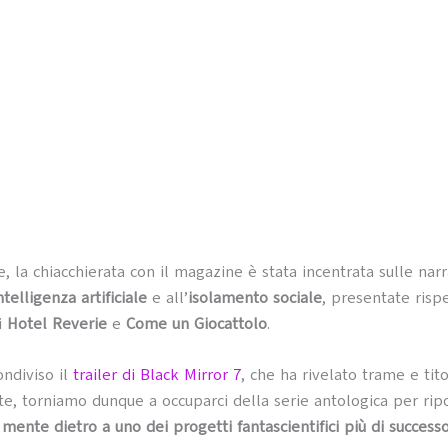
e, la chiacchierata con il magazine è stata incentrata sulle narr
ntelligenza artificiale
e all’
isolamento sociale
, presentate ris
i
Hotel Reverie
e
Come un Giocattolo
.
ndiviso il
trailer di Black Mirror 7
, che ha rivelato trame e tito
e, torniamo dunque a occuparci della serie antologica per rip
 mente dietro a uno dei progetti fantascientifici più di success