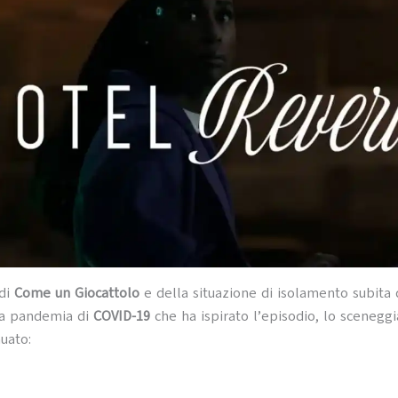
 di
Come un Giocattolo
e della situazione di isolamento subita 
la pandemia di
COVID-19
che ha ispirato l’episodio, lo scenegg
uato: