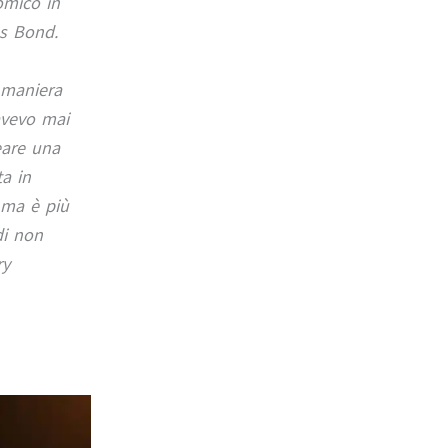
omico in
es Bond.
 maniera
avevo mai
eare una
a in
 ma è più
di non
ry