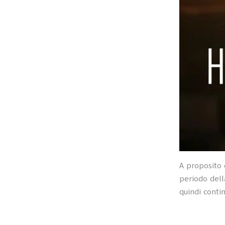
A proposito
periodo del
quindi contin