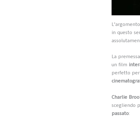
L’argoment
in questo se
assolutament
La premessa
un film
inte
perfetto per
cinematograf
Charlie Broo
scegliendo p
passato
: