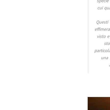
specie 
cui qu
Questi 
effimer
visto 
sto
particol
una 