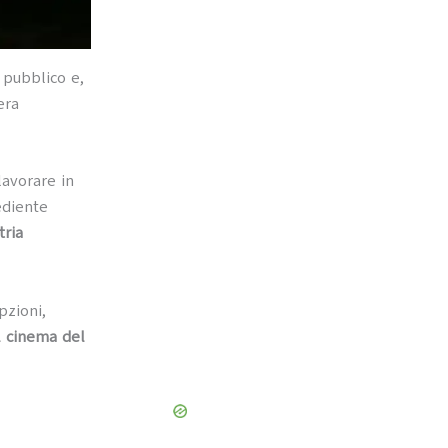
 pubblico e,
era
lavorare in
ediente
tria
pzioni,
l cinema del