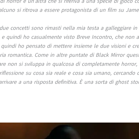
di horror e un’altra che si riferiva a una specie di gioco c
alcuno si ritrova a essere protagonista di un film su Jam
due concetti sono rimasti nella mia testa a galleggiare in
a e quindi ho casualmente visto Breve Incontro, che non 
e quindi ho pensato di mettere insieme le due visioni e cr
ria romantica. Come in altre puntate di Black Mirror quest
are non si sviluppa in qualcosa di completamente horror,
riflessione su cosa sia reale e cosa sia umano, cercando 
arrivare a una risposta definitiva. È una sorta di ghost sto