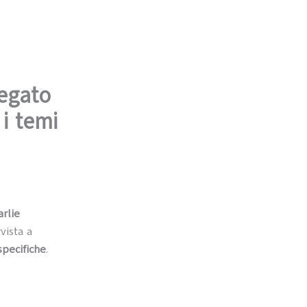
iegato
i temi
arlie
vista a
specifiche
.