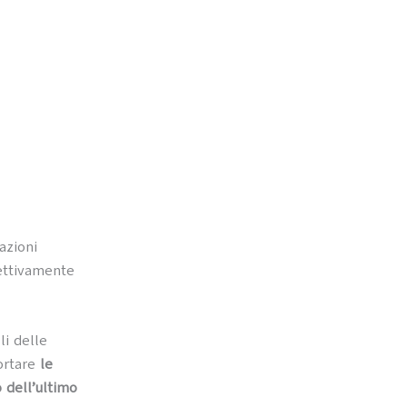
azioni
pettivamente
li delle
ortare
le
o dell’ultimo