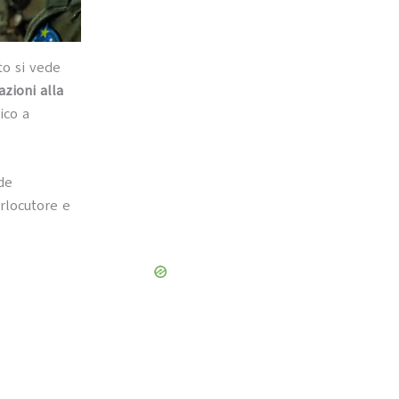
o si vede
zioni alla
ico a
de
erlocutore e