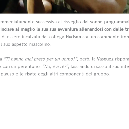
 immediatamente successiva al risveglio dal sonno programmat
nciare al meglio la sua sua avventura allenandosi con delle tra
di essere incalzata dal collega
Hudson
con un commento iron
l suo aspetto mascolino.
da
“Ti hanno mai preso per un uomo?”
, però, la
Vasquez
rispon
 con un perentorio:
“No, e a te?”
, lasciando di sasso il suo int
 plauso e le risate degli altri componenti del gruppo.