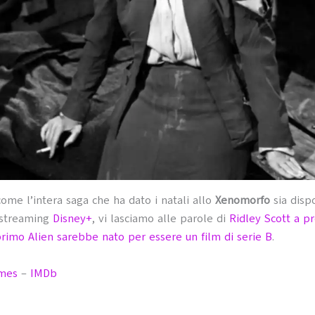
ome l’intera saga che ha dato i natali allo
Xenomorfo
sia dispo
 streaming
Disney+
, vi lasciamo alle parole di
Ridley Scott a p
 primo Alien sarebbe nato per essere un film di serie B
.
mes
–
IMDb