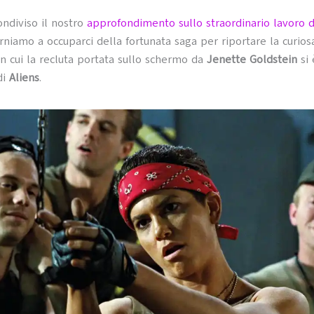
ndiviso il nostro
approfondimento sullo straordinario lavoro di
orniamo a occuparci della fortunata saga per riportare la curiosa
n cui la recluta portata sullo schermo da
Jenette Goldstein
si 
di
Aliens
.