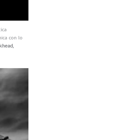
tica
nica con lo
nkhead
,