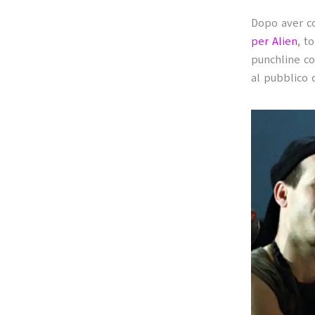
Dopo aver co
per Alien
, t
punchline co
al pubblico 