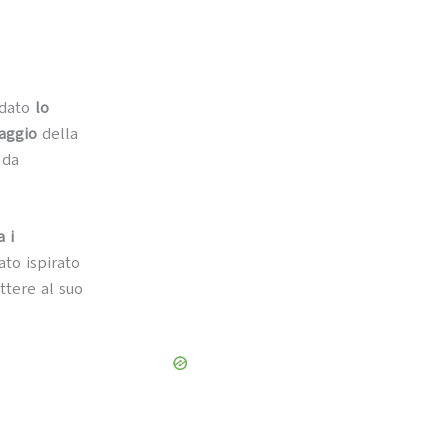
rdato
lo
paggio
della
 da
 i
to ispirato
ttere al suo