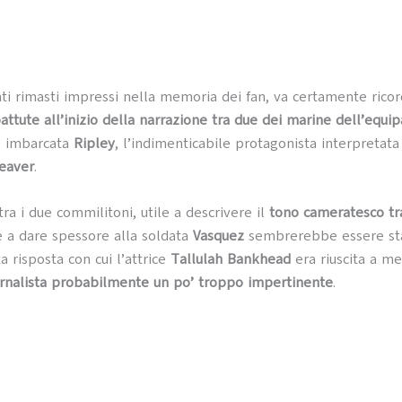
i rimasti impressi nella memoria dei fan, va certamente rico
attute all’inizio della narrazione tra due dei marine dell’equi
è imbarcata
Ripley
, l’indimenticabile protagonista interpretata
eaver
.
tra i due commilitoni, utile a descrivere il
tono cameratesco tra
 a dare spessore alla soldata
Vasquez
sembrerebbe essere sta
a risposta con cui l’attrice
Tallulah Bankhead
era riuscita a me
ornalista probabilmente un po’ troppo impertinente
.