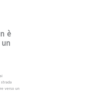
on è
 un
ai
 strada
are verso un