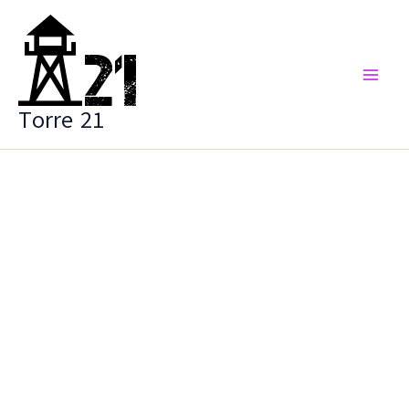
Vai
al
contenuto
Torre 21