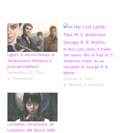
In the Lost Lands: il trailer
Uglies: è ancora tempo di
del nuovo film di Paul W. S.
fantascienza distopica e
Anderson tratto da un
post-apocalittica?
racconto di George R. R.
Settembre 13, 2024
Martin
In "Recensioni"
Gennaio 8, 2025
In "Notizie e Curiosità"
Leviathan, recensione: un
Leviatano alla deriva nello