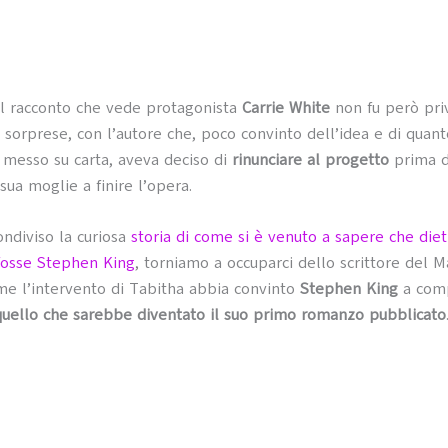
l racconto che vede protagonista
Carrie White
non fu però pri
i sorprese, con l’autore che, poco convinto dell’idea e di quant
 messo su carta, aveva deciso di
rinunciare al progetto
prima d
sua moglie a finire l’opera.
ndiviso la curiosa
storia di come si è venuto a sapere che diet
fosse Stephen King
, torniamo a occuparci dello scrittore del 
me l’intervento di Tabitha abbia convinto
Stephen King
a comp
quello che sarebbe diventato il suo primo romanzo pubblicato