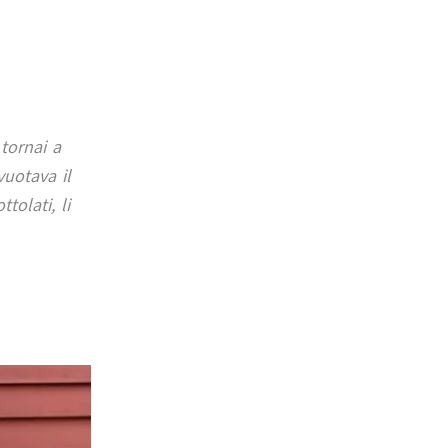
tornai a
uotava il
tolati, li