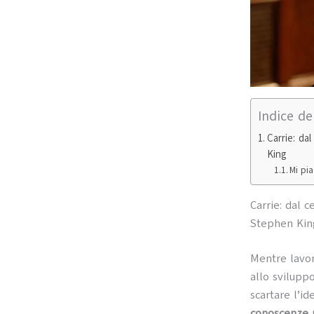
Indice de
Carrie: da
King
Mi pia
Carrie: dal 
Stephen Kin
Mentre lav
allo svilupp
scartare l’i
conoscenze n