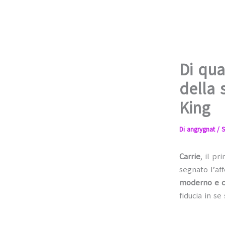
Di qua
della 
King
Di
angrygnat
/
S
Carrie
, il p
segnato l’af
moderno e 
fiducia in se