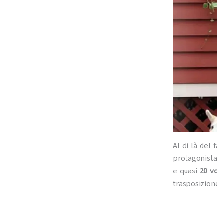
Al di là del 
protagonista,
e quasi
20 vo
trasposizione