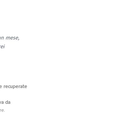
un mese,
ei
e recuperate
va da
re.