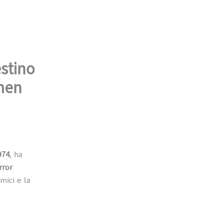
stino
phen
974
, ha
rror
mici e la