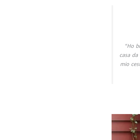
“Ho but
casa da 
mio cest