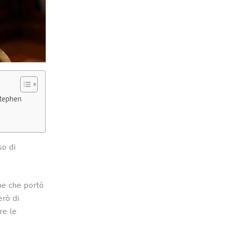
Stephen
so di
ne che portò
rò di
re le
.