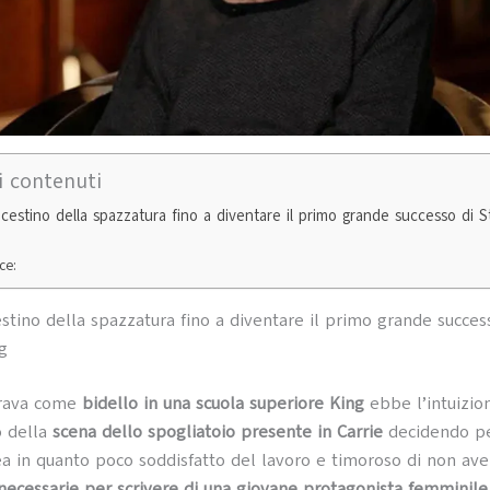
i contenuti
l cestino della spazzatura fino a diventare il primo grande successo di 
ce:
cestino della spazzatura fino a diventare il primo grande succes
g
orava come
bidello in una scuola superiore King
ebbe l’intuizio
o della
scena dello spogliatoio presente in Carrie
decidendo pe
dea in quanto poco soddisfatto del lavoro e timoroso di non ave
ecessarie per scrivere di una giovane protagonista femminile