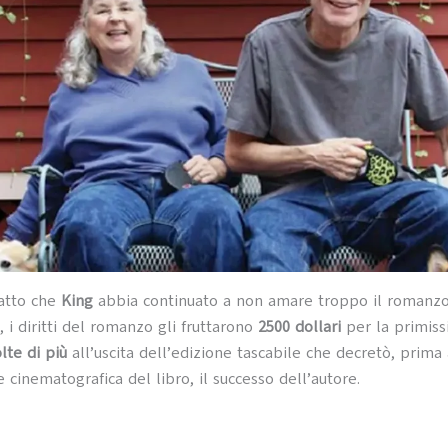
fatto che
King
abbia continuato a non amare troppo il romanzo
 i diritti del romanzo gli fruttarono
2500 dollari
per la primis
lte di più
all’uscita dell’edizione tascabile che decretò, prima
 cinematografica del libro, il successo dell’autore.