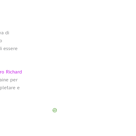
va di
o
i essere
ro Richard
Maine per
letare e
.