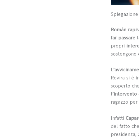
Spiegazione 
Román rapisc
far passare 
propri
intere
sostengono da
L’avviciname
Rovira si è i
scoperto ch
l’intervento
ragazzo per 
Infatti
Capar
del fatto ch
presidenza, 