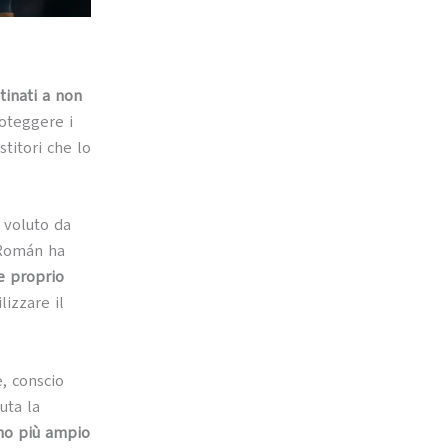
tinati a non
oteggere i
stitori che lo
 voluto da
Román ha
e proprio
lizzare il
e, conscio
uta la
ano più ampio