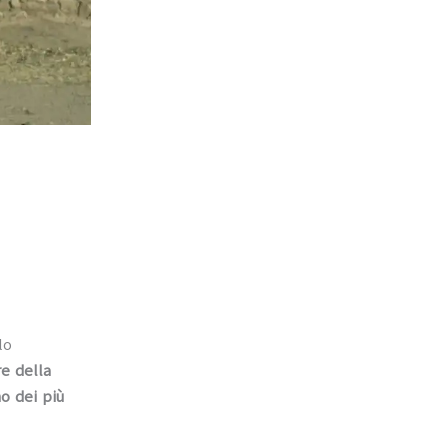
lo
re della
o dei più