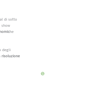
al di sotto
lo show
onomic
he
 degli
a risoluzione