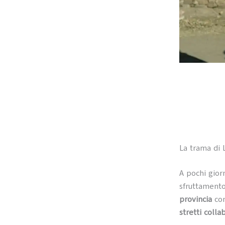
La trama di 
A pochi gior
sfruttamento
provincia
con
stretti colla