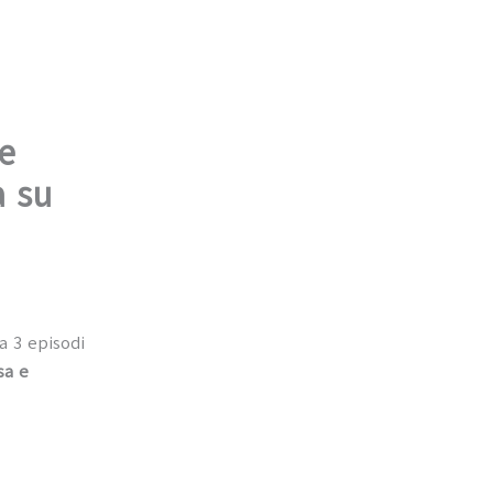
 e
a su
a 3 episodi
sa e