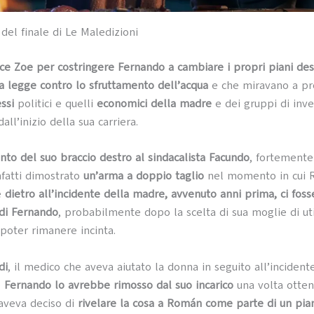
del finale di Le Maledizioni
e Zoe per costringere Fernando a cambiare i propri piani des
la legge contro lo sfruttamento dell’acqua
e che miravano a pr
ssi
politici e quelli
economici della madre
e dei gruppi di inve
ll’inizio della sua carriera.
nto del suo braccio destro al sindacalista Facundo
, fortemente
nfatti dimostrato
un’arma a doppio taglio
nel momento in cui 
e
dietro all’incidente della madre, avvenuto anni prima, ci foss
 di Fernando
, probabilmente dopo la scelta di sua moglie di uti
poter rimanere incinta.
di
, il medico che aveva aiutato la donna in seguito all’incident
e
Fernando lo avrebbe rimosso dal suo incarico
una volta otten
aveva deciso di
rivelare la cosa a Román come parte di un pi