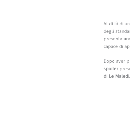
Al di là di u
degli standa
presenta
uno
capace di app
Dopo aver p
spoiler
prese
di Le Maledi