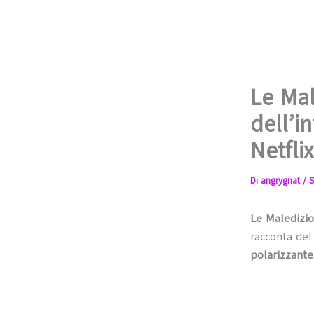
Le Mal
dell’i
Netflix
Di
angrygnat
/
S
Le Maledizio
racconta de
polarizzante