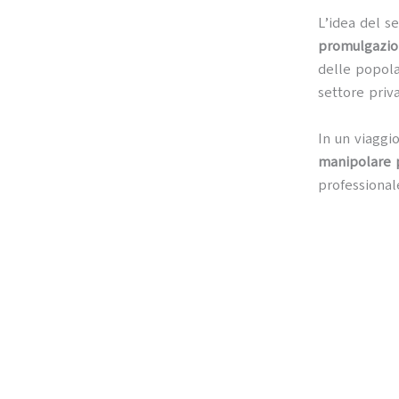
L’idea del s
promulgazion
delle popola
settore priva
In un viaggi
manipolare po
professional