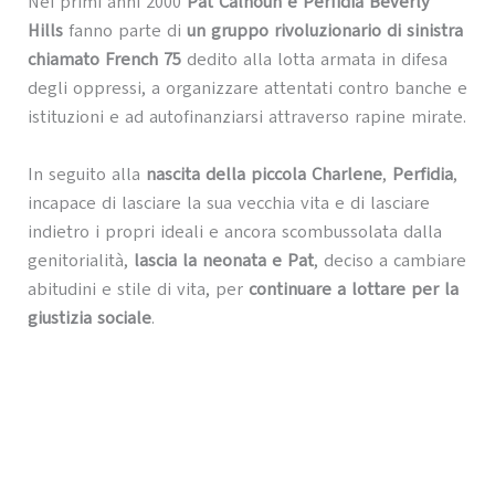
Nei primi anni 2000
Pat Calhoun e Perfidia Beverly
Hills
fanno parte di
un gruppo rivoluzionario di sinistra
chiamato French 75
dedito alla lotta armata in difesa
degli oppressi, a organizzare attentati contro banche e
istituzioni e ad autofinanziarsi attraverso rapine mirate.
In seguito alla
nascita della piccola Charlene
,
Perfidia
,
incapace di lasciare la sua vecchia vita e di lasciare
indietro i propri ideali e ancora scombussolata dalla
genitorialità,
lascia la neonata e Pat
, deciso a cambiare
abitudini e stile di vita, per
continuare a lottare per la
giustizia sociale
.