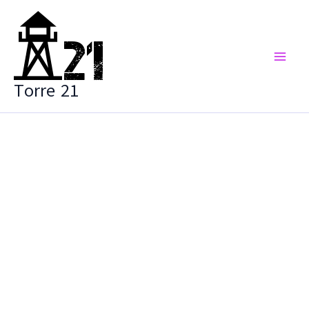
Vai
al
contenuto
Torre 21