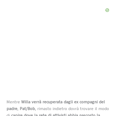
Mentre
Willa verrà recuperata dagli ex compagni del
padre
,
Pat/Bob
, rimasto indietro dovrà trovare il modo
di
capire dove la rete di attivisti abbia nascosto la