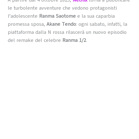
A partire dal 4 ottobre 2025,
Netflix
torna a pubblicare
le turbolente avventure che vedono protagonisti
l’adolescente
Ranma Saotome
e la sua caparbia
promessa sposa,
Akane Tendo
: ogni sabato, infatti, la
piattaforma dalla N rossa rilascerà un nuovo episodio
del remake del celebre
Ranma 1/2
.