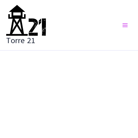
Vai
al
contenuto
Torre 21