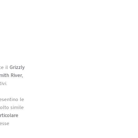
te il
Grizzly
mith River
,
ivi.
resentino le
molto simile
rticolare
tesse