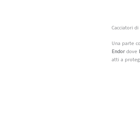
Cacciatori d
Una parte c
Endor
dove
atti a prote