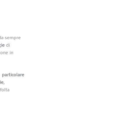
 da sempre
ogie
di
ione in
l
particolare
ie
,
folta