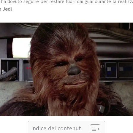
ha dovuto seguire per restare fuori dai guai durante la realiz
o Jedi
.
Indice dei contenuti