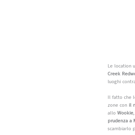
Le location 
Creek Redwo
luoghi contr
Il fatto che 
zone con
il
allo
Wookie
prudenza a
scambiarlo p