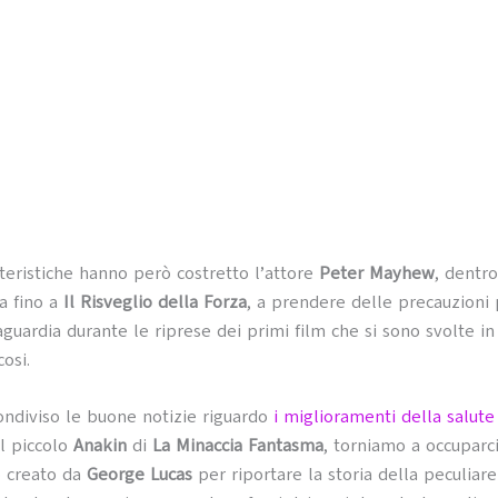
teristiche hanno però costretto l’attore
Peter Mayhew
, dentr
a fino a
Il Risveglio della Forza
, a prendere delle precauzioni 
aguardia durante le riprese dei primi film che si sono svolte i
osi.
ndiviso le buone notizie riguardo
i miglioramenti della salut
 il piccolo
Anakin
di
La Minaccia Fantasma
, torniamo a occuparc
o creato da
George Lucas
per riportare la storia della peculiare