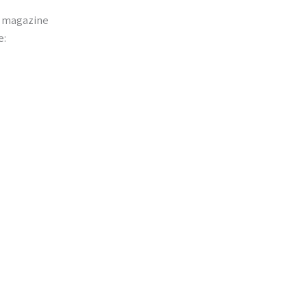
l magazine
e: