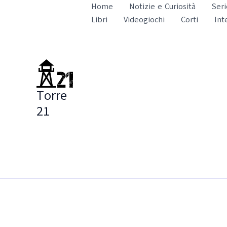
Vai
Home
Notizie e Curiosità
Seri
al
Libri
Videogiochi
Corti
Int
contenuto
Torre
21