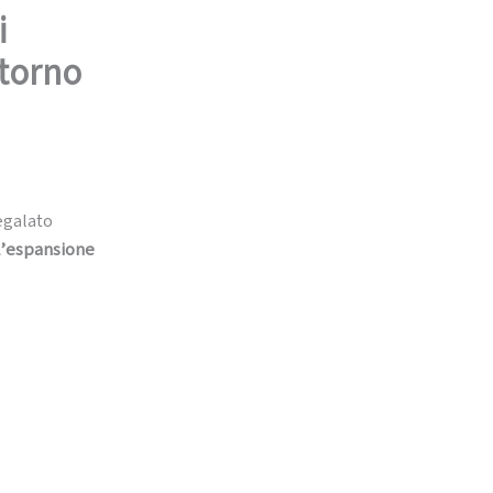
i
itorno
egalato
ll’espansione