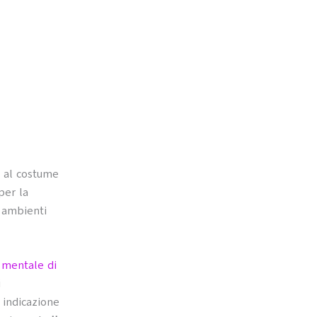
o al costume
per la
n ambienti
e mentale di
i
 indicazione