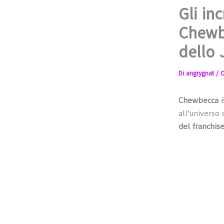
Gli inc
Chewbe
dello 
Di
angrygnat
/
O
Chewbecca
è
all’universo
del franchis