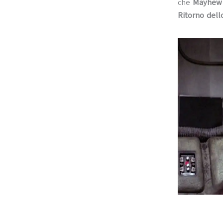
che
Mayhew
Ritorno dell