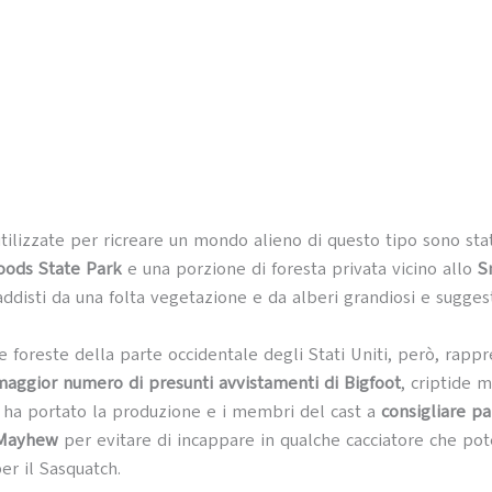
utilizzate per ricreare un mondo alieno di questo tipo sono sta
ods State Park
e una porzione di foresta privata vicino allo
S
addisti da una folta vegetazione e da alberi grandiosi e suggest
le foreste della parte occidentale degli Stati Uniti, però, rapp
 maggior numero di presunti avvistamenti di Bigfoot
, criptide 
, ha portato la produzione e i membri del cast a
consigliare pa
 Mayhew
per evitare di incappare in qualche cacciatore che po
er il Sasquatch.