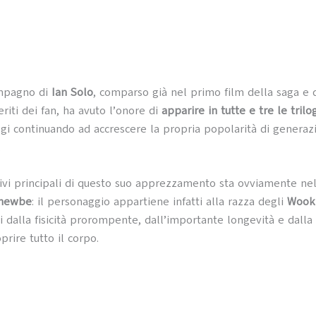
ompagno di
Ian Solo
, comparso già nel primo film della saga e
riti dei fan, ha avuto l’onore di
apparire in tutte e tre le tril
i continuando ad accrescere la propria popolarità di generaz
.
vi principali di questo suo apprezzamento sta ovviamente ne
Chewbe
: il personaggio appartiene infatti alla razza degli
Wook
i dalla fisicità prorompente, dall’importante longevità e dalla 
oprire tutto il corpo.