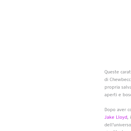
Queste carat
di Chewbecc
propria salv
aperti e bosc
Dopo aver co
Jake Lloyd
,
dell’univers