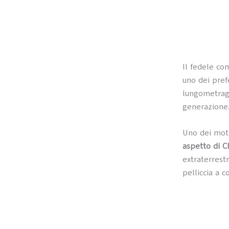
Il fedele c
uno dei prefe
lungometragg
generazione
Uno dei moti
aspetto di 
extraterrestr
pelliccia a c