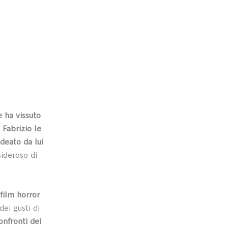
e ha vissuto
e
Fabrizio le
ideato da lui
sideroso di
 film horror
dei gusti di
onfronti dei