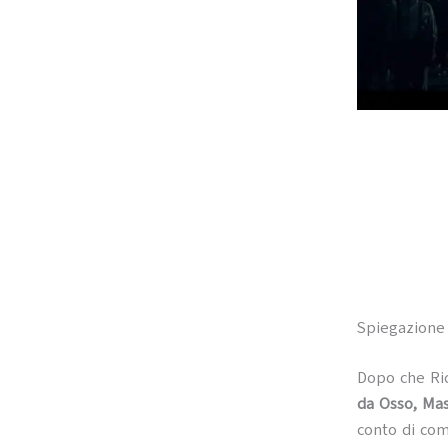
Spiegazione 
Dopo che Ric
da Osso, Ma
conto di co