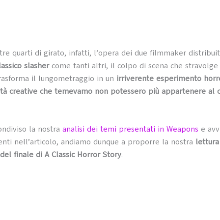
tre quarti di girato, infatti, l’opera dei due filmmaker distribu
lassico slasher
come tanti altri, il colpo di scena che stravolge
rasforma il lungometraggio in un
irriverente esperimento horro
rtà creative che temevamo non potessero più appartenere al 
ndiviso la nostra
analisi dei temi presentati in Weapons
e avv
nti nell’articolo, andiamo dunque a proporre la nostra
lettura
del finale di A Classic Horror Story
.