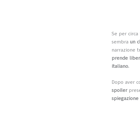
Se per circa 
sembra
un c
narrazione t
prende libe
italiano.
Dopo aver co
spoiler
prese
spiegazione 