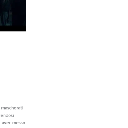
i mascherati
ndendosi
e aver messo