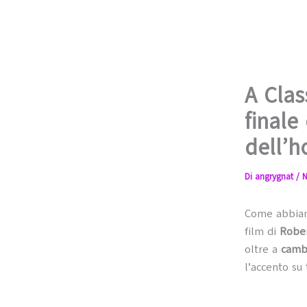
A Clas
finale
dell’h
Di
angrygnat
/
N
Come abbiam
film di
Rober
oltre a
camb
l’accento su