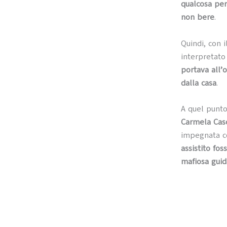
qualcosa per 
non bere
.
Quindi, con i
interpretat
portava all’
dalla casa
.
A quel punt
Carmela Casc
impegnata co
assistito fo
mafiosa guida