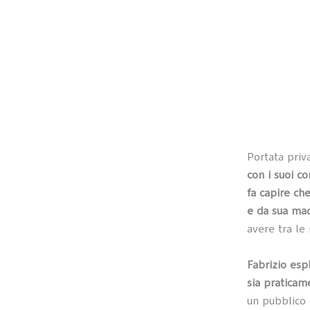
Portata priv
con i suoi c
fa capire che
e da sua ma
avere tra le
Fabrizio espl
sia praticam
un pubblico 