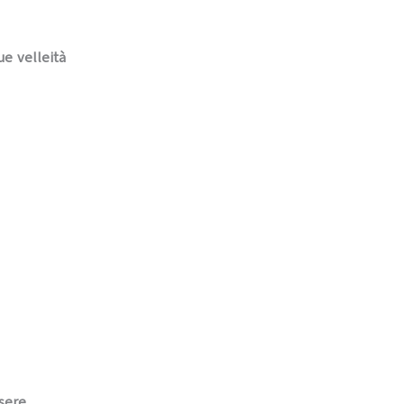
ue velleità
ssere