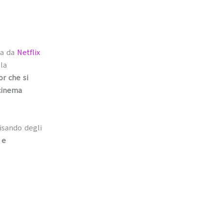
ita da
Netflix
 la
r che si
cinema
isando degli
 e