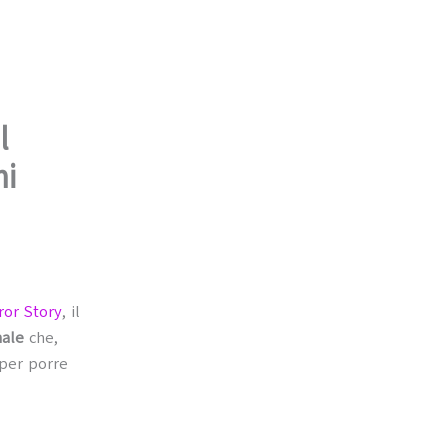
l
mi
ror Story
, il
nale
che,
 per porre