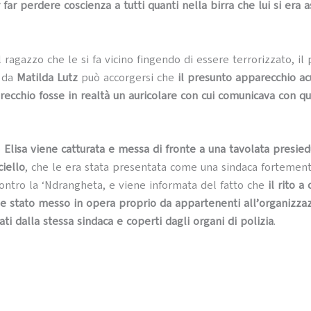
far perdere coscienza a tutti quanti nella birra che lui si era a
l ragazzo che le si fa vicino fingendo di essere terrorizzato, i
o da
Matilda Lutz
può accorgersi che
il presunto apparecchio acu
orecchio fosse in realtà un auricolare con cui comunicava con qu
o
Elisa viene catturata e messa di fronte a una tavolata presie
iello
, che le era stata presentata come una sindaca fortemen
ntro la ‘Ndrangheta, e viene informata del fatto che
il rito a
sse stato messo in opera proprio da appartenenti all’organizza
ti dalla stessa sindaca e coperti dagli organi di polizia
.