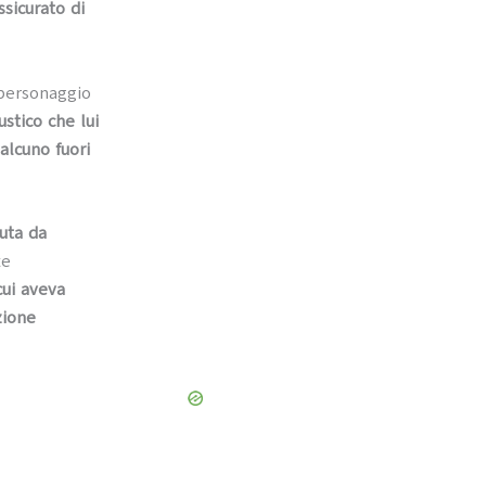
ssicurato di
l personaggio
stico che lui
alcuno fuori
duta da
te
 cui aveva
zione