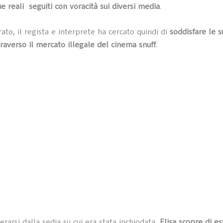
ue reali seguiti con voracità sui diversi media
.
rato, il regista e interprete ha cercato quindi di
soddisfare le s
traverso il mercato illegale del cinema snuff
.
berarsi dalla sedia su cui era stata inchiodata,
Elisa scopre di e