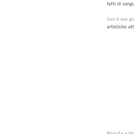
fatti di sang
Con il suo gi
artistiche at
Riuscita a li