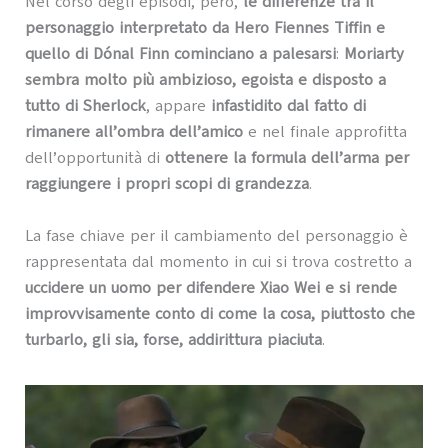
Nel corso degli episodi, però,
le differenze tra il
personaggio interpretato da Hero Fiennes Tiffin e
quello di Dónal Finn cominciano a palesarsi
:
Moriarty
sembra molto più ambizioso, egoista e disposto a
tutto di Sherlock
, appare
infastidito dal fatto di
rimanere all’ombra dell’amico
e nel finale approfitta
dell’opportunità di
ottenere la formula dell’arma per
raggiungere i propri scopi di grandezza
.
La fase chiave per il cambiamento del personaggio è
rappresentata dal momento in cui si trova costretto a
uccidere un uomo per difendere Xiao Wei e si rende
improvvisamente conto di come la cosa, piuttosto che
turbarlo, gli sia, forse, addirittura piaciuta
.