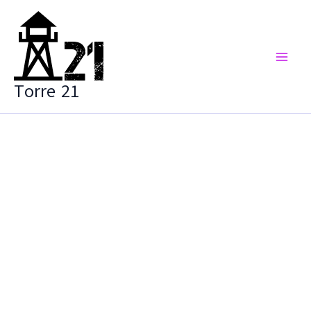
Vai
al
contenuto
Torre 21