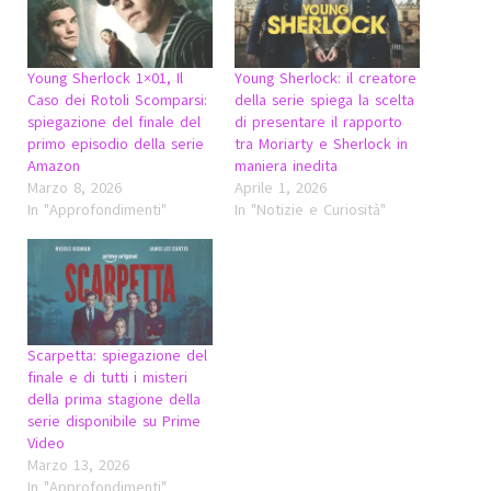
Young Sherlock 1×01, Il
Young Sherlock: il creatore
Caso dei Rotoli Scomparsi:
della serie spiega la scelta
spiegazione del finale del
di presentare il rapporto
primo episodio della serie
tra Moriarty e Sherlock in
Amazon
maniera inedita
Marzo 8, 2026
Aprile 1, 2026
In "Approfondimenti"
In "Notizie e Curiosità"
Scarpetta: spiegazione del
finale e di tutti i misteri
della prima stagione della
serie disponibile su Prime
Video
Marzo 13, 2026
In "Approfondimenti"