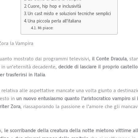
Cuore, hip hop e inclusività
Un cast misto e soluzioni tecniche semplici
Una piccola perla all’italiana
Mi piace:
Zora la Vampira
quanto mostrato dai programmi televisivi,
il Conte Dracula
, sta
 in un’eternità decadente,
decide di lasciare il proprio castell
r trasferirsi in Italia
.
 relativa alle aspettative mancate una volta giunto a destinazi
esto in
un nuovo entusiasmo quanto l’aristocratico vampiro si
riter Zora
, riassaporando la passione e l’amore che gli manca
ò,
le scorribande della creatura della notte mietono vittime al