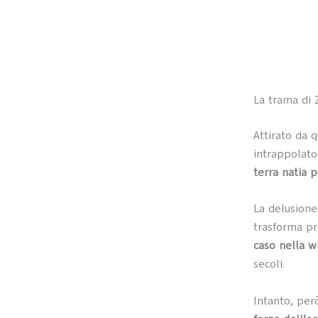
La trama di 
Attirato da 
intrappolato
terra natia pe
La delusione
trasforma pr
caso nella w
secoli.
Intanto, per