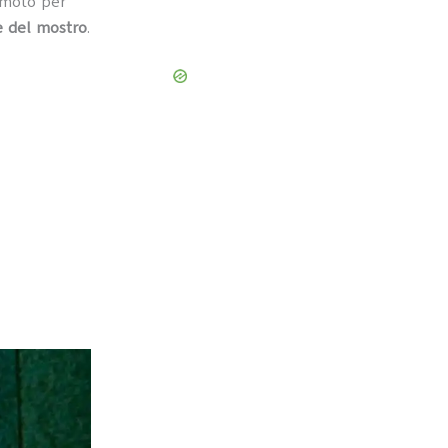
 moto per
ie del mostro
.