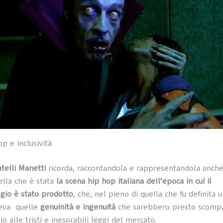
op e inclusività
atelli Manetti
ricorda, raccontandola e rappresentandola anche
ella che è stata
la scena hip hop italiana dell’epoca in cui il
gio è stato prodotto
, che, nel pieno di quella che fu definita 
eva quelle
genuinità e ingenuità
che sarebbero presto scomp
io alle tristi e inesorabili leggi del mercato.