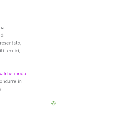
una
 di
presentato,
i tecnici,
qualche modo
condurre in
a
.