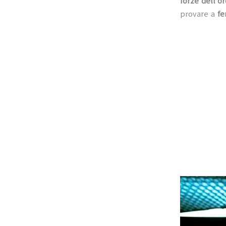
forze dell’o
provare a
fe