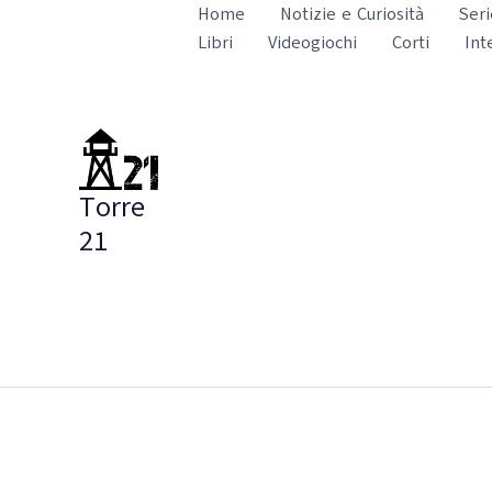
Vai
Home
Notizie e Curiosità
Seri
al
Libri
Videogiochi
Corti
Int
contenuto
Torre
21