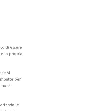
nco di essere
o e la propria
one si
 imbatte per
vano da
lertando le