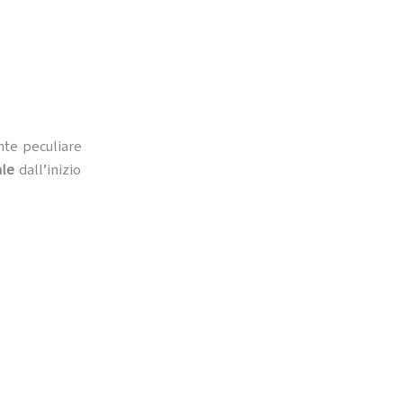
nte peculiare
ale
dall’inizio