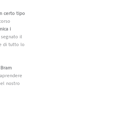
n certo tipo
corso
nica i
 segnato il
 di tutto lo
i Bram
traprendere
del nostro