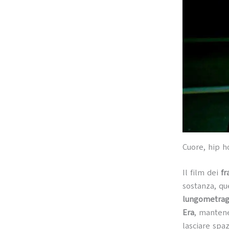
Cuore, hip h
Il film dei
fr
sostanza, qu
lungometrag
Era
, manten
lasciare spaz