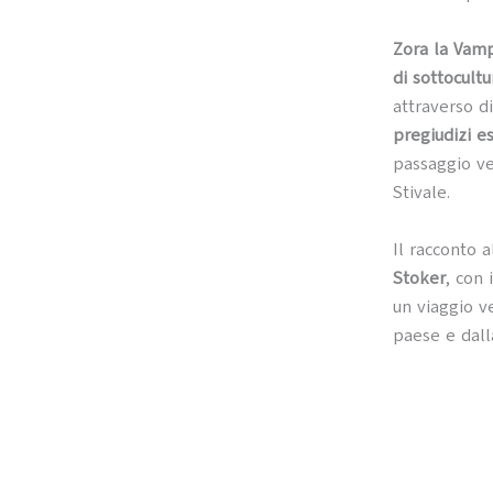
Zora la Vamp
di sottocult
attraverso d
pregiudizi e
passaggio ver
Stivale.
Il racconto 
Stoker
, con
un viaggio ve
paese e dall