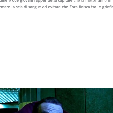
rdine
e
due giovani rapper della capitale
che si metteranno in
rmare la scia di sangue ed evitare che Zora finisca tra le grinf