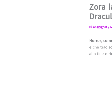
Zora l
Dracul
Di
angrygnat
/
M
Horror
,
com
e che tradisc
alla fine e r