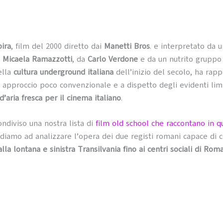
ira
, film del 2000 diretto dai
Manetti Bros
. e interpretato da 
a
Micaela Ramazzotti
, da
Carlo Verdone
e da un nutrito gruppo
ella
cultura underground italiana
dell’inizio del secolo, ha rap
o approccio poco convenzionale e a dispetto degli evidenti limit
’aria fresca per il cinema italiano
.
ndiviso una nostra lista di
film old school che raccontano in 
ndiamo ad analizzare l’opera dei due registi romani capace di 
lla lontana e sinistra Transilvania fino ai centri sociali di Rom