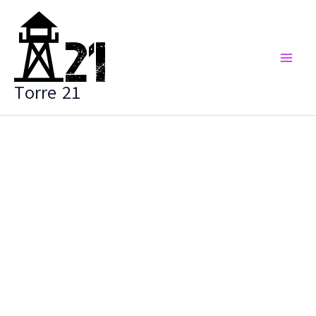
Vai
al
contenuto
Torre 21