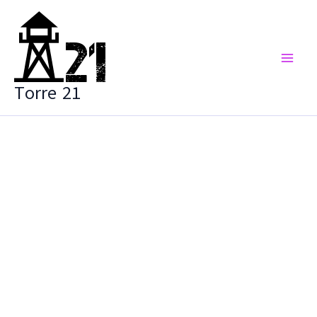
Vai
al
contenuto
Torre 21