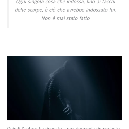
Ogni singola cosa che indossa, fino ai tacchi
delle scarpe, è ciò che avrebbe indossato lui.
Non è mai stato fatto
Quindi l’autore ha risposto a una domanda riguardante