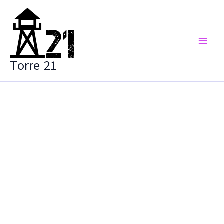
Vai
al
contenuto
Torre 21