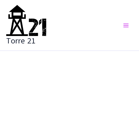
Vai
al
contenuto
Torre 21