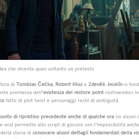
ea che diventa quasi soltanto un pretesto
tura di
Tomislav Čečka
,
Robert Hloz
e
Zdeněk Jecelín
si fon
sante premessa dell’
esistenza del restore point
costruendoci in
co
fatto di plot twist e personaggi ricchi di ambiguità.
punto di ripristino precedente anche di qualche ora
(in alcuni 
e ora) permette allo script di giocare con l’impossibilità anche
della storia di
conoscere alcuni dettagli fondamentali della vi