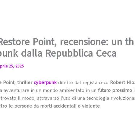
Restore Point, recensione: un thr
punk dalla Repubblica Ceca
prile 25, 2025
e Point
,
thriller
cyberpunk
diretto dal regista ceco
Robert Hl
 fa avventurare in un mondo ambientato in un
futuro prossimo
i
trovato il modo, attraverso l’uso di una tecnologia rivoluzionar
etro le persone da morti accidentali o violente
.