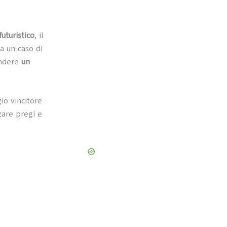
uturistico
, il
a un caso di
ondere
un
io vincitore
zare pregi e