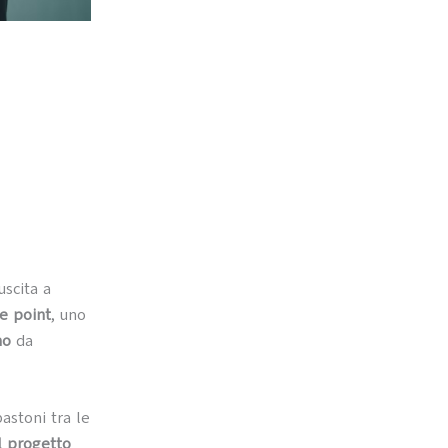
iuscita a
e point
, uno
no
da
bastoni tra le
el progetto