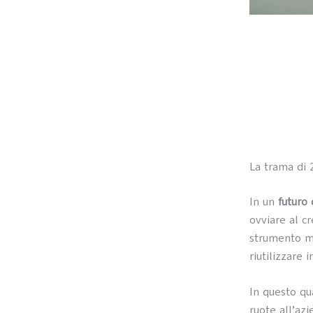
La trama di 
In un
futuro 
ovviare al cr
strumento m
riutilizzare 
In questo qua
ruote all’az