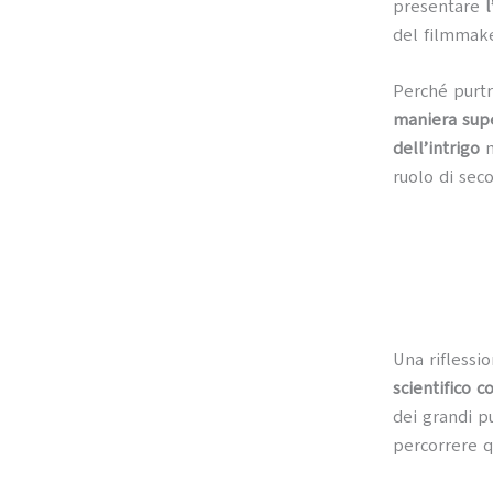
presentare
del filmmake
Perché purtr
maniera supe
dell’intrigo
m
ruolo di sec
Una riflessi
scientifico 
dei grandi p
percorrere q