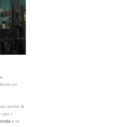
da
torno un
casi anche di
 per i
cenda
e di