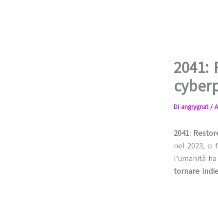
2041: 
cyber
Di
angrygnat
/
A
2041: Restor
nel 2023, ci
l’umanità ha 
tornare indi