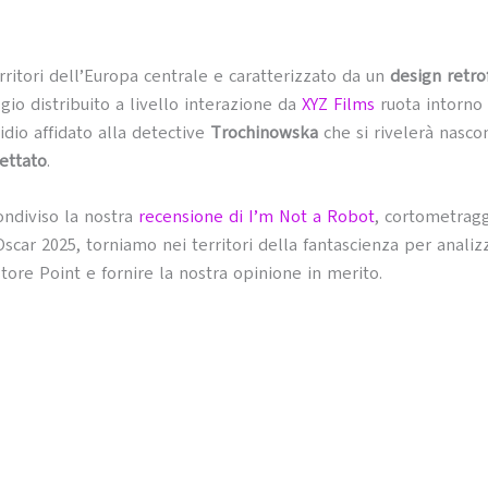
erritori dell’Europa centrale e caratterizzato da un
design retrof
io distribuito a livello interazione da
XYZ Films
ruota intorno 
idio affidato alla detective
Trochinowska
che si rivelerà nasc
pettato
.
ndiviso la nostra
recensione di I’m Not a Robot
, cortometragg
scar 2025, torniamo nei territori della fantascienza per analiz
store Point e fornire la nostra opinione in merito.