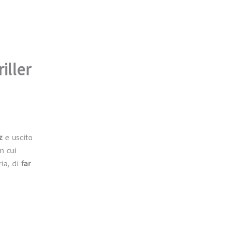
iller
oz
e uscito
n cui
ia, di
far