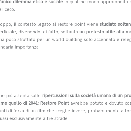
l’unico dilemma etico e sociale
in qualche modo approfondito d
r ceco.
oppo, il contesto legato al restore point viene
studiato soltan
rficiale
, divenendo, di fatto, soltanto
un pretesto utile alla m
a poco sfruttato per un world building solo accennato e rele
ondaria importanza.
one più attenta sulle
ripercussioni sulla società umana di un pr
come quello di 2041: Restore Point
avrebbe potuto e dovuto cos
unti di forza di un film che sceglie invece, probabilmente a tor
uasi esclusivamente altre strade.