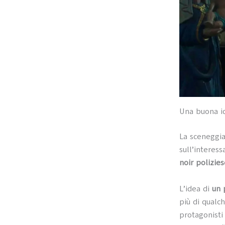
Una buona id
La sceneggia
sull’interes
noir polizies
L’idea di
un 
più di qualch
protagonisti 