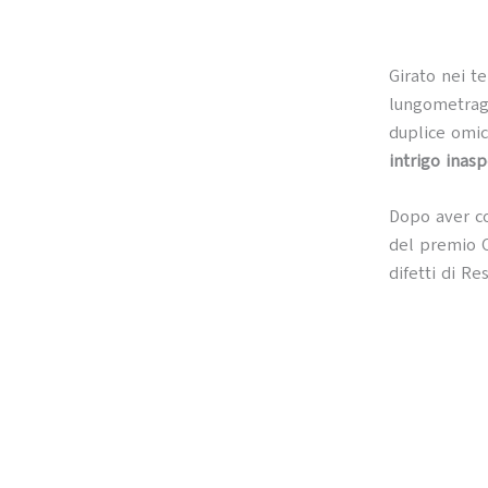
Girato nei t
lungometragg
duplice omic
intrigo inas
Dopo aver co
del premio O
difetti di Re