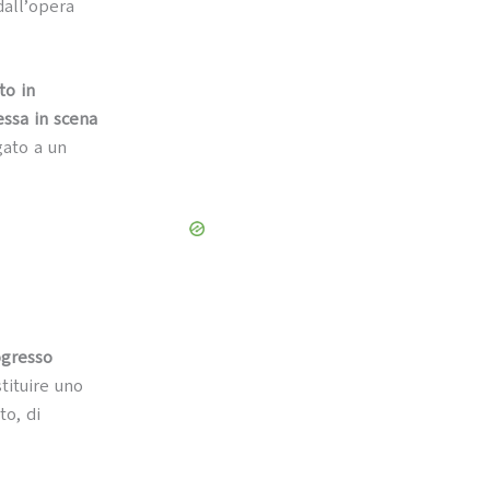
all’opera
to in
essa in scena
gato a un
ogresso
tituire uno
to, di