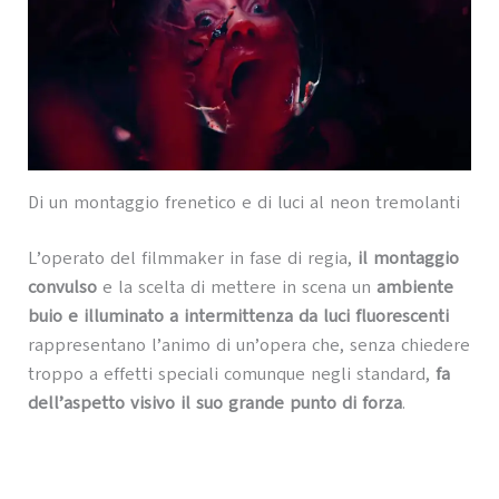
Di un montaggio frenetico e di luci al neon tremolanti
L’operato del filmmaker in fase di regia,
il montaggio
convulso
e la scelta di mettere in scena un
ambiente
buio e illuminato a intermittenza da luci fluorescenti
rappresentano l’animo di un’opera che, senza chiedere
troppo a effetti speciali comunque negli standard,
fa
dell’aspetto visivo il suo grande punto di forza
.