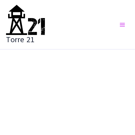
Vai
al
contenuto
Torre 21