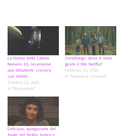
La Donna della Cabina
Cortafuego: dove è stato
Numero 10, recensione:
girato il film Netflix?
una deludente crociera
Febbraio 27, 2026
con delitto
In "Notizie e Curiosità"
Ottobre 11, 2025
In "Recensioni"
Delicious: spiegazione del
finale del thriller tedesco