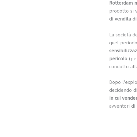
Rotterdam ne
prodotto si
di vendita d
La società de
quel period
sensibilizza
pericolo
(per
condotto al
Dopo l’explo
decidendo d
in cui vende
avventori di