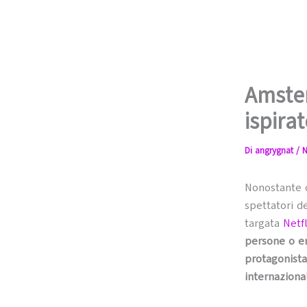
Amste
ispira
Di
angrygnat
/
N
Nonostante 
spettatori d
targata
Netfl
persone o en
protagonista
internaziona