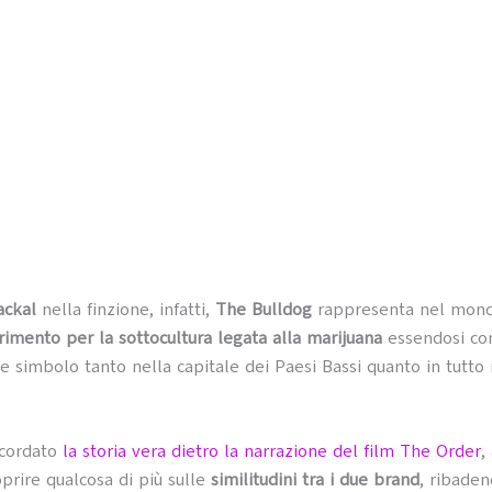
ackal
nella finzione, infatti,
The Bulldog
rappresenta nel mon
erimento per la sottocultura legata alla marijuana
essendosi con
 simbolo tanto nella capitale dei Paesi Bassi quanto in tutto i
icordato
la storia vera dietro la narrazione del film The Order
,
prire qualcosa di più sulle
similitudini tra i due brand
, ribade