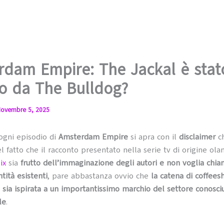
rdam Empire: The Jackal è stat
to da The Bulldog?
ovembre 5, 2025
ogni episodio di
Amsterdam Empire
si apra con il
disclaimer
ch
el fatto che il racconto presentato nella serie tv di origine ol
ix
sia
frutto dell’immaginazione degli autori e non voglia chia
tità esistenti
, pare abbastanza ovvio che
la catena di coffees
 sia ispirata a un importantissimo marchio del settore conosciu
le
.