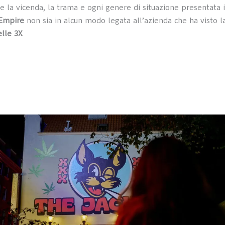
e la vicenda, la trama e ogni genere di situazione presentata 
Empire
non sia in alcun modo legata all’azienda che ha visto l
elle 3X
.