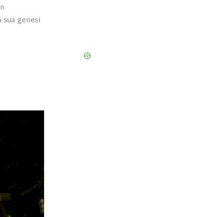
in
a sua genesi