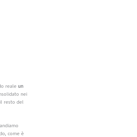
do reale
un
solidato nei
l resto del
 andiamo
ndo, come è