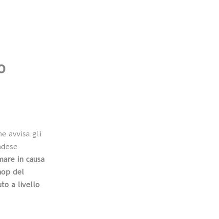
o
e avvisa gli
andese
mare in causa
hop del
to a livello