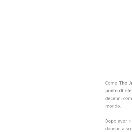
Come
The J
punto di rif
decenni come
mondo.
Dopo aver r
dunque a sco