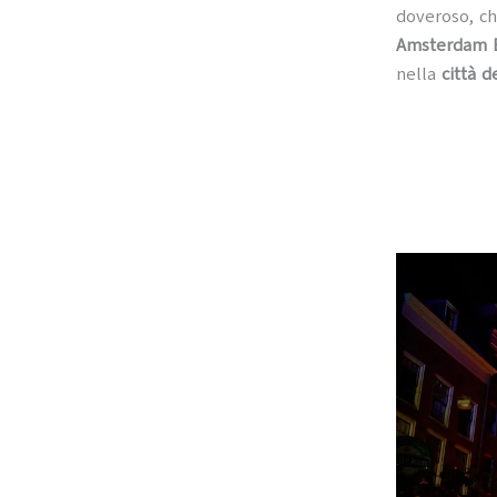
doveroso, ch
Amsterdam 
nella
città d