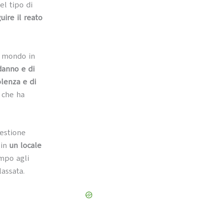
uel tipo di
uire il reato
il mondo in
danno e di
olenza e di
 che ha
uestione
 in
un locale
mpo agli
lassata.