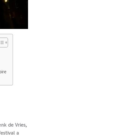
pire
nk de Vries,
festival a