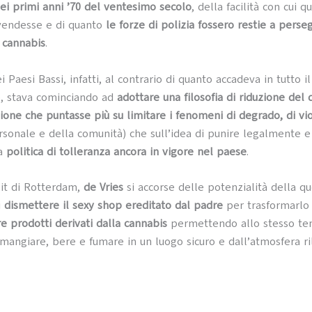
i primi anni ’70 del ventesimo secolo
, della facilità con cui q
 vendesse e di quanto
le forze di polizia fossero restie a perseg
i cannabis
.
i Paesi Bassi, infatti, al contrario di quanto accadeva in tutto 
o, stava cominciando ad
adottare una filosofia di riduzione del 
zione che puntasse più su limitare i fenomeni di degrado, di vi
sonale e della comunità) che sull’idea di punire legalmente e
la
politica di tolleranza ancora in vigore nel paese
.
it di Rotterdam,
de Vries
si accorse delle potenzialità della q
i
dismettere il sexy shop ereditato dal padre
per trasformarlo
re prodotti derivati dalla cannabis
permettendo allo stesso te
 mangiare, bere e fumare in un luogo sicuro e dall’atmosfera ri