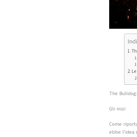
Ind
Th
Le
The Bulldog: 
Gli inizi
Come riportat
ebbe l’idea 