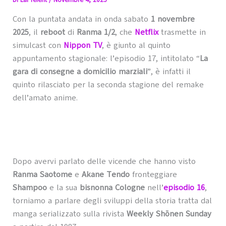
Di
LaPreferit
/
Novembre 4, 2025
Con la puntata andata in onda sabato
1 novembre
2025
, il
reboot
di
Ranma 1/2
, che
Netflix
trasmette in
simulcast con
Nippon TV
, è giunto al quinto
appuntamento stagionale: l’episodio 17, intitolato “
La
gara di consegne a domicilio marziali
”, è infatti il
quinto rilasciato per la seconda stagione del remake
dell’amato anime.
Dopo avervi parlato delle vicende che hanno visto
Ranma Saotome
e
Akane Tendo
fronteggiare
Shampoo
e la sua
bisnonna Cologne
nell’
episodio 16
,
torniamo a parlare degli sviluppi della storia tratta dal
manga serializzato sulla rivista
Weekly Shōnen Sunday