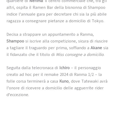
quartiere di
Nerima
: il centro commerciale che, tra gli
altri, ospita il Ramen Bar della bisnonna di Shampoo
indice l’annuale gara per decretare chi sia la più abile
ragazza a consegnare pietanze a domicilio di Tokyo.
Decisa a strappare un appuntamento a Ranma,
Shampoo
si iscrive alla competizione, sicura di riuscire
a tagliare il traguardo per prima, soffiando a
Akane
sia
il fidanzato che il titolo di
Miss consegne a domicilio
.
Seguita dalla telecronaca di
Ichiro
– il personaggio
creato ad hoc per il remake 2024 di Ranma 1/2 – la
folle corsa terminerà a casa
Kuno
, dove Tatewaki avrà
l’onore di ricevere a domicilio delle agguerrite rider
d’eccezione.