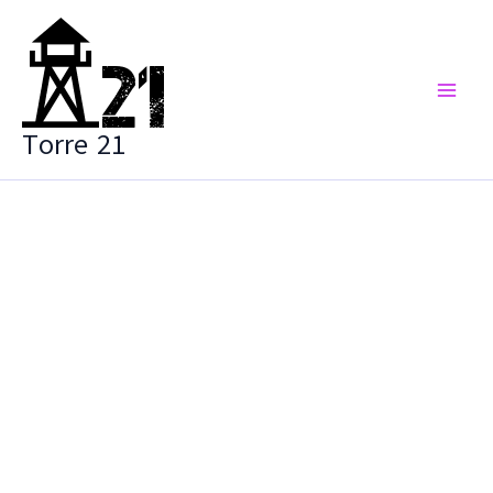
Vai
al
contenuto
Torre 21