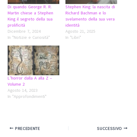
Di quando George R. R.
Stephen King: la nascita di
Martin chiese a Stephen
Richard Bachman e lo
King il segreto della sua
svelamento della sua vera
prolificità
identità
Dicembre 7, 2024
Agosto 21, 2025
In "Notizie e Curiosità"
In "Libri"
L’horror dalla A alla Z –
Volume 2
Agosto 14, 2023
In "Approfondimenti"
PRECEDENTE
SUCCESSIVO