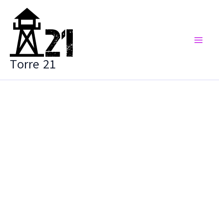
Vai
al
contenuto
Torre 21