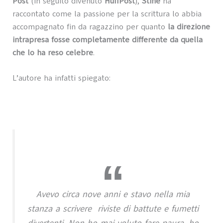
Post
(in seguito divenuto
HuffPost
),
Stine
ha
raccontato come la passione per la scrittura lo abbia
accompagnato fin da ragazzino per quanto
la direzione
intrapresa fosse completamente differente da quella
che lo ha reso celebre
.
L’autore ha infatti spiegato:
Avevo circa nove anni e stavo nella mia
stanza a scrivere riviste di battute e fumetti
divertenti. Non ho mai voluto fare paura, ho