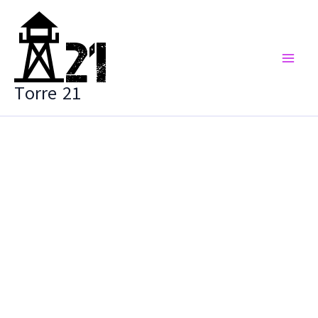
Vai
al
contenuto
Torre 21