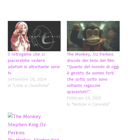
5 retrogame che ci
The Monkey, Oz Perkins
piacerebbe vedere
discute dei temi del film:
adattati in altrettante serie
“Quanto del mondo di oggi
tv
è gestito da uomini forti
Settembre 18, 2024
che sotto sotto sono
In "Liste e classifiche"
soltanto ragazzini
spaventati?”
Febbraio 19, 2025
In "Notizie e Curiosità"
The Monkey, Stephen King