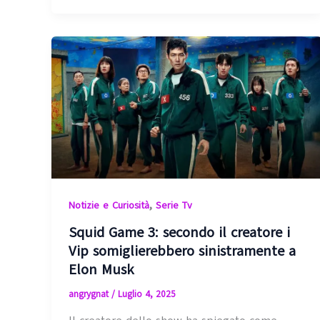
,
Notizie e Curiosità
Serie Tv
Squid Game 3: secondo il creatore i
Vip somiglierebbero sinistramente a
Elon Musk
angrygnat
/
Luglio 4, 2025