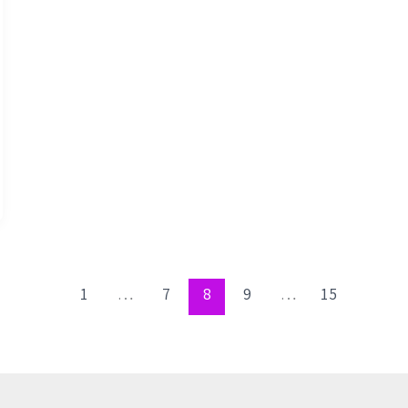
1
…
7
8
9
…
15