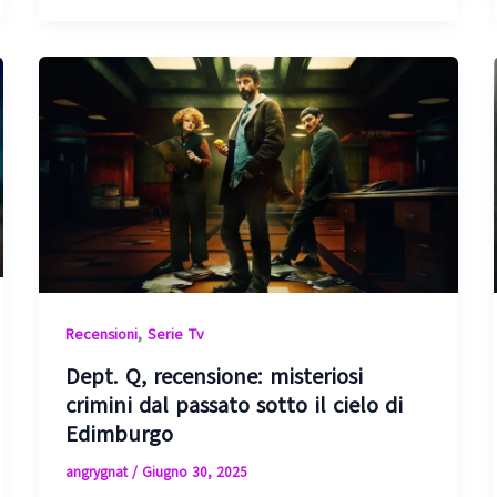
,
Recensioni
Serie Tv
Dept. Q, recensione: misteriosi
crimini dal passato sotto il cielo di
Edimburgo
angrygnat
/
Giugno 30, 2025