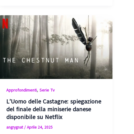
,
Approfondimenti
Serie Tv
L’Uomo delle Castagne: spiegazione
del finale della miniserie danese
disponibile su Netflix
angrygnat
/
Aprile 24, 2025