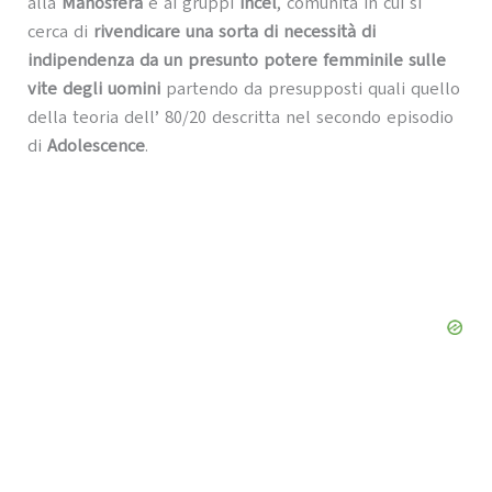
alla
Manosfera
e ai gruppi
incel
, comunità in cui si
cerca di
rivendicare una sorta di necessità di
indipendenza da un presunto potere femminile sulle
vite degli uomini
partendo da presupposti quali quello
della teoria dell’ 80/20 descritta nel secondo episodio
di
Adolescence
.