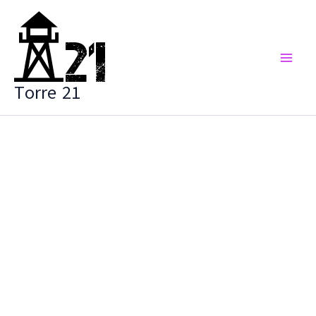
Vai
al
contenuto
Torre 21