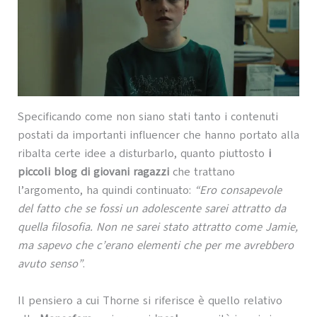
Specificando come non siano stati tanto i contenuti
postati da importanti influencer che hanno portato alla
ribalta certe idee a disturbarlo, quanto piuttosto
i
piccoli blog di giovani ragazzi
che trattano
l’argomento, ha quindi continuato:
“Ero consapevole
del fatto che se fossi un adolescente sarei attratto da
quella filosofia. Non ne sarei stato attratto come Jamie,
ma sapevo che c’erano elementi che per me avrebbero
avuto senso”
.
Il pensiero a cui Thorne si riferisce è quello relativo