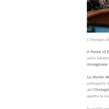
L’Orologio d
A House of 
nella Situat
immaginare l
Lo sfondo de
sottoposto i
dell’
Orologio
quanto la soc
In questo sen