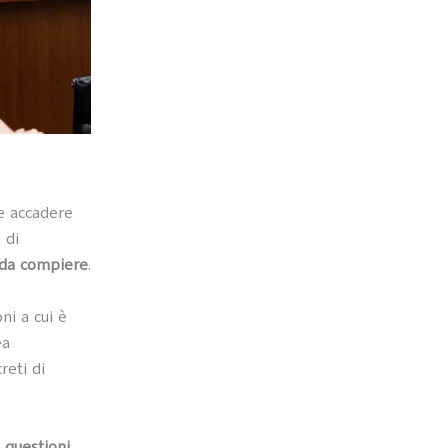
e accadere
 di
 da compiere
.
oni a cui è
ea
reti di
e
questioni