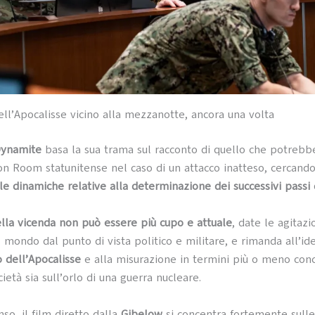
ell’Apocalisse vicino alla mezzanotte, ancora una volta
Dynamite
basa la sua trama sul racconto di quello che potrebb
ion Room statunitense nel caso di un attacco inatteso, cercando
e dinamiche relative alla determinazione dei successivi passi
lla vicenda non può essere più cupo e attuale
, date le agitazi
l mondo dal punto di vista politico e militare, e rimanda all’id
 dell’Apocalisse
e alla misurazione in termini più o meno conc
ietà sia sull’orlo di una guerra nucleare.
so, il film diretto dalla
Gibelow
si concentra fortemente sull