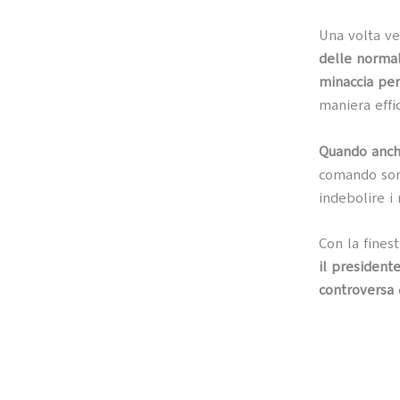
Una volta ve
delle normal
minaccia per
maniera effic
Quando anche
comando sono
indebolire i 
Con la fines
il president
controversa