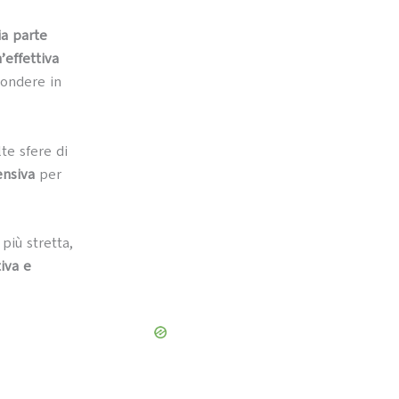
ia parte
’effettiva
spondere in
te sfere di
ensiva
per
più stretta,
iva
e