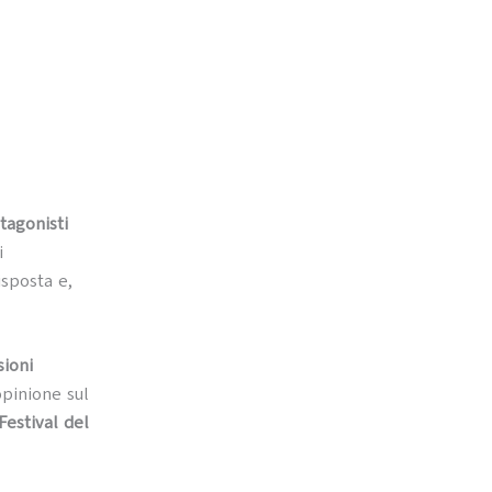
otagonisti
i
isposta e,
sioni
opinione sul
Festival del