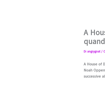
A Hous
quand
Di
angrygnat
/
O
A House of 
Noah Oppe
successive a