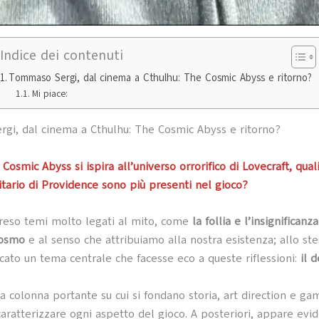
Indice dei contenuti
Tommaso Sergi, dal cinema a Cthulhu: The Cosmic Abyss e ritorno?
Mi piace:
i, dal cinema a Cthulhu: The Cosmic Abyss e ritorno?
Cosmic Abyss si ispira all’universo orrorifico di Lovecraft, qual
itario di Providence sono più presenti nel gioco?
reso temi molto legati al mito, come
la follia e l’insignifican
cosmo
e al senso che attribuiamo alla nostra esistenza; allo st
ato un tema centrale che facesse eco a queste riflessioni:
il 
la colonna portante su cui si fondano storia, art direction e ga
caratterizzare ogni aspetto del gioco. A posteriori, appare evi