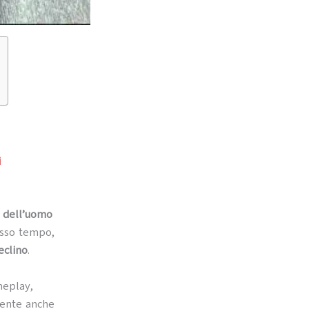
i
za dell’uomo
esso tempo,
declino
.
meplay,
dente anche