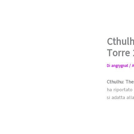
Cthulh
Torre
Di
angrygnat
/
A
Cthulhu: Th
ha riportato
si adatta al