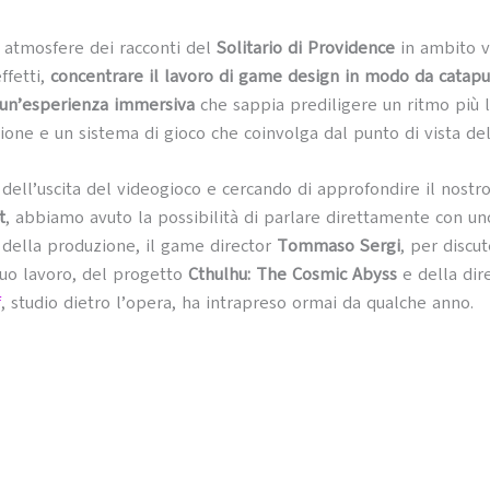
 atmosfere dei racconti del
Solitario di Providence
in ambito v
effetti,
concentrare il lavoro di game design in modo da catapul
 un’esperienza immersiva
che sappia prediligere un ritmo più l
zione e un sistema di gioco che coinvolga dal punto di vista del
 dell’uscita del videogioco e cercando di approfondire il nostr
t
, abbiamo avuto la possibilità di parlare direttamente con un
 della produzione, il game director
Tommaso Sergi
, per discut
suo lavoro, del progetto
Cthulhu: The Cosmic Abyss
e della dir
f
, studio dietro l’opera, ha intrapreso ormai da qualche anno.