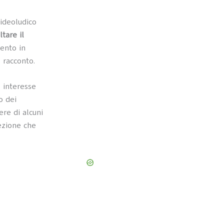
ideoludico
tare il
ento in
 racconto.
o interesse
o dei
ere di alcuni
ezione che