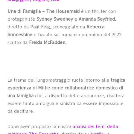
Di
angrygnat
/
Giugno 2, 2026
Una di Famiglia – The Housemaid
è un thriller con
protagoniste
Sydney Sweeney
e
Amanda Seyfried
,
diretto da
Paul Feig
, sceneggiato da
Rebecca
Sonneshine
e basato sul romanzo omonimo del 2022
scritto da
Freida McFadden
.
La trama del lungometraggio ruota intorno alla
tragica
esperienza di Millie come collaboratrice domestica di
una famiglia
che, a dispetto delle apparenze, risulterà
essere tanto ambigua e sinistra da essere impossibile
da decifrare.
Dopo aver proposto la nostra
analisi dei temi della