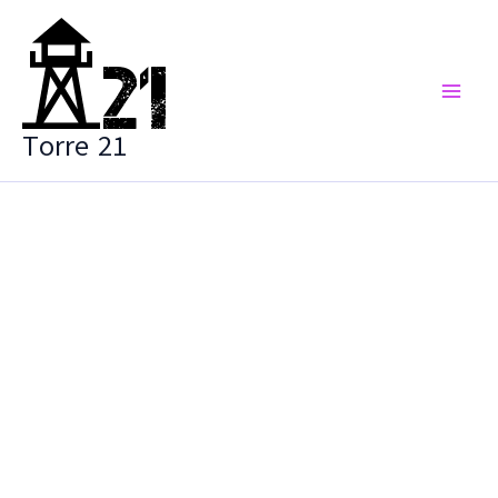
Vai
al
contenuto
Torre 21