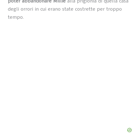
poter abbandonare Millie
alla prigionia di quella casa
degli orrori in cui erano state costrette per troppo
tempo.