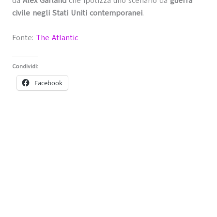
da
Alex Garland
che ipotizza uno scenario da
guerra
civile negli Stati Uniti contemporanei
.
Fonte:
The Atlantic
Condividi:
Facebook