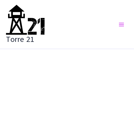
Vai
al
contenuto
Torre 21