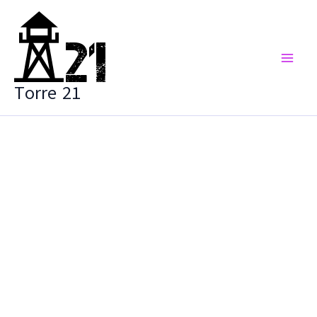
Vai
al
contenuto
Torre 21