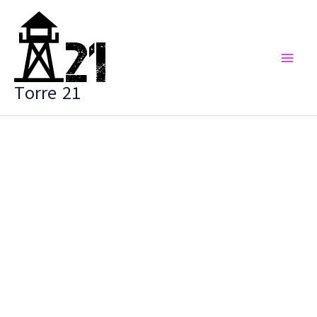
Vai
al
contenuto
Torre 21